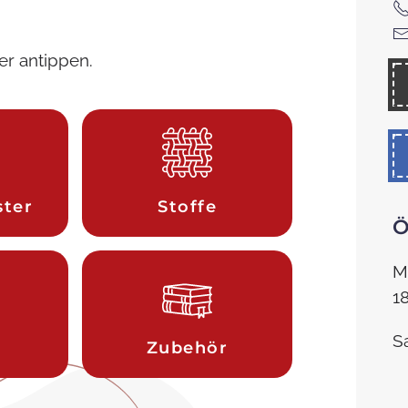
er antippen.
ster
Stoffe
Ö
M
1
S
Zubehör